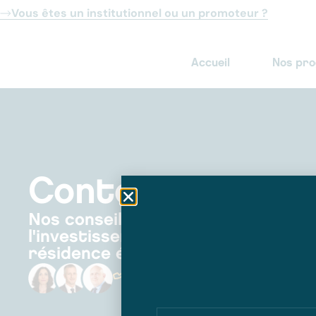
Vous êtes un institutionnel ou un promoteur ?
Accueil
Nos pr
Contactez-nous
Nos conseillers vous guident dans
l'investissement immobilier locati
résidence étudiante.
04 72 69 81 11