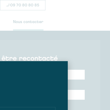
09 70 80 80 85
Nous contacter
e être recontacté
Votre nom*
Votre code postal*