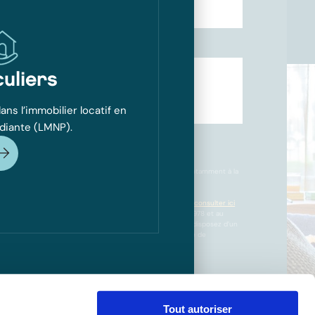
tif)
culiers
ans l’immobilier locatif en
diante (LMNP).
Envoyer
l’objet d’un traitement automatisé et informatisé destiné notamment à la
és et à des fins de prospection commerciale par Valority.
taire relative au traitement de vos données personnelles,
consulter ici
 données personnelles.
Conformément à la loi du 6 janvier 1978 et au
ion des Données (RGPD) du 27 avril 2016 N°2016/679, vous disposez d’un
’opposition et d’effacement à formuler auprès du responsable de
 rgpd@valority.com
Tout autoriser