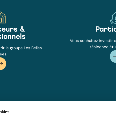
Votre message (faculta
eurs &
Parti
tionnels
Vous souhaitez investir d
résidence étu
ir le groupe Les Belles
ées.
*Les informations collectées font 
mise en œuvre des services propos
Pour toute information complémen
notre politique de protection des
Règlement Général sur la Protect
droit d’accès, de rectification, d
traitement, à l’adresse suivante :
okies.