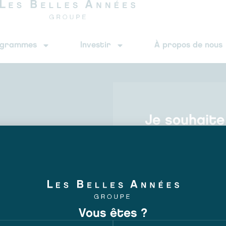
ogrammes
Investir
À propos de nous
Je souhait
Votre prénom*
f en
Votre e-mail*
Vous êtes ?
Votre téléphone*