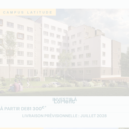
CAMPUS LATITUDE
INVESTIR À
Lorient
€*
À PARTIR DE
81 300
LIVRAISON PRÉVISIONNELLE : JUILLET 2028