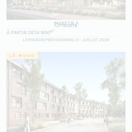
INVESTIR À
Orléans
€*
À PARTIR DE
74 900
LIVRAISON PRÉVISIONNELLE : JUILLET 2028
LE WOOD