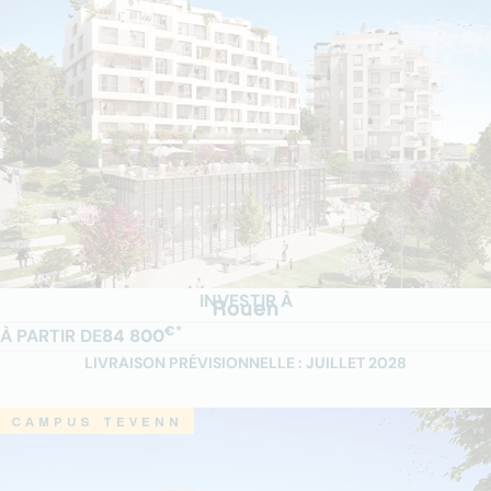
INVESTIR À
Rouen
€*
À PARTIR DE
84 800
LIVRAISON PRÉVISIONNELLE : JUILLET 2028
CAMPUS TEVENN