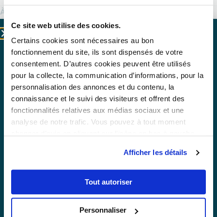
Nice
€*
À PARTIR DE
110 100
LIVRAISON PRÉVISIONNELLE : AOÛT 2028
Ce site web utilise des cookies.
Certains cookies sont nécessaires au bon
STUD’ESTE
fonctionnement du site, ils sont dispensés de votre
Vous êtes ?
consentement. D’autres cookies peuvent être utilisés
pour la collecte, la communication d’informations, pour la
personnalisation des annonces et du contenu, la
connaissance et le suivi des visiteurs et offrent des
Promoteurs &
Particuliers
fonctionnalités relatives aux médias sociaux et une
institutionnels
analyse de notre trafic. Vous pouvez à tout moment
Vous souhaitez investir
changer d’avis en cliquant sur l’icône en bas à gauche.
Vous souhaitez
dans l’immobilier locatif
découvrir le groupe Les
en résidence étudiante
Afficher les détails
Belles Années.
(LMNP).
Tout autoriser
INVESTIR À
Montpellier
€*
Personnaliser
À PARTIR DE
110 770