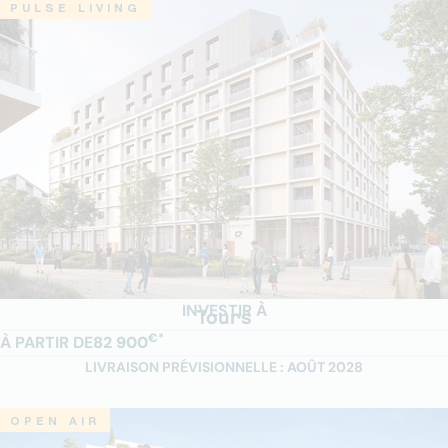
PULSE LIVING
INVESTIR À
Tours
€*
À PARTIR DE
82 900
LIVRAISON PRÉVISIONNELLE : AOÛT 2028
OPEN AIR