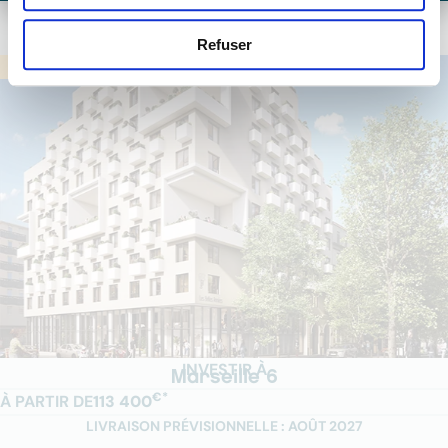
LIVRAISON PRÉVISIONNELLE : JUILLET 2028
Refuser
COURS 36
INVESTIR À
Marseille 6
€*
À PARTIR DE
113 400
LIVRAISON PRÉVISIONNELLE : AOÛT 2027