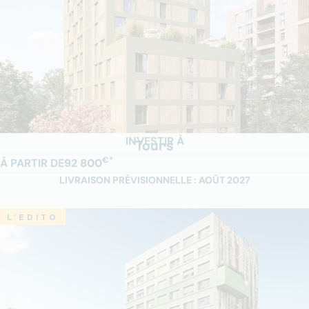
INVESTIR À
Tours
€*
À PARTIR DE
92 800
LIVRAISON PRÉVISIONNELLE : AOÛT 2027
L’EDITO