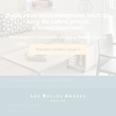
Nous vous accompagnons tout au
VOUS SOUHAITEZ INVESTIR EN LMNP ?
long de votre projet
d’investissement
Nos experts trouvent un appartement pour
vous
Prendre rendez-vous
*
P
rix
hors taxe,
m
o
bilier
inclus, selon disponibilité des lots
MENTIONS LÉGALES
LINKEDIN