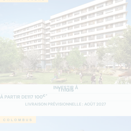
INVESTIR À
Thiais
€*
À PARTIR DE
117 100
LIVRAISON PRÉVISIONNELLE : AOÛT 2027
COLOMBUS