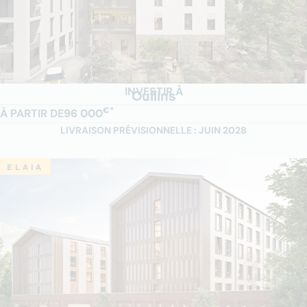
INVESTIR À
Oullins
€*
À PARTIR DE
96 000
LIVRAISON PRÉVISIONNELLE : JUIN 2028
ELAIA