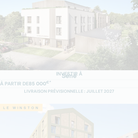
INVESTIR À
Séné
€*
À PARTIR DE
85 000
LIVRAISON PRÉVISIONNELLE : JUILLET 2027
LE WINSTON