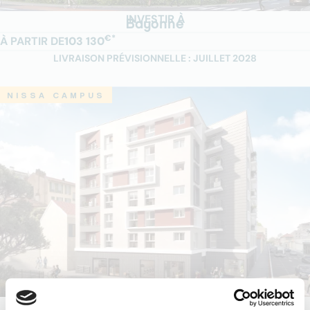
INVESTIR À
Bayonne
€*
À PARTIR DE
103 130
LIVRAISON PRÉVISIONNELLE : JUILLET 2028
NISSA CAMPUS
INVESTIR À